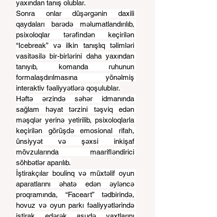
yaxından tanış olublar.
Sonra onlar düşərgənin daxili 
qaydaları barədə məlumatlandırılıb, 
psixoloqlar tərəfindən keçirilən 
“Icebreak” və ilkin tanışlıq təlimləri 
vasitəsilə bir-birlərini daha yaxından 
tanıyıb, komanda ruhunun 
formalaşdırılmasına yönəlmiş 
interaktiv fəaliyyətlərə qoşulublar.
Həftə ərzində səhər idmanında 
sağlam həyat tərzini təşviq edən 
məşqlər yerinə yetirilib, psixoloqlarla 
keçirilən görüşdə emosional rifah, 
ünsiyyət və şəxsi inkişaf 
mövzularında maarifləndirici 
söhbətlər aparılıb.
İştirakçılar boulinq və müxtəlif oyun 
aparatlarını əhatə edən əyləncə 
proqramında, “Faceart” tədbirində, 
hovuz və oyun parkı fəaliyyətlərində 
iştirak edərək asudə vaxtlarını 