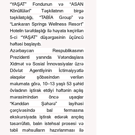
“YAŞAT” Fondunun və “ASAN 
Könüllüləri” Təşkilatının birgə 
təşkilatçılığı, “TABİA Group” və 
“Lankaran Springs Wellness Resort” 
Hotelin tərəfdaşlığı ilə həyata keçirilən 
5-ci “YAŞAT” düşərgəsinin üçüncü 
həftəsi başlayıb.
Azərbaycan Respublikasının 
Prezidenti yanında Vətəndaşlara 
Xidmət və Sosial İnnovasiyalar üzrə 
Dövlət Agentliyinin İctimaiyyətlə 
əlaqələr şöbəsindən verilən 
məlumata görə, 10–13 yaşlı 53 şəhid 
övladının iştirak etdiyi həftənin açılış 
mərasimindən öncə uşaqlar 
“Kənddən Şəhərə” layihəsi 
çərçivəsində bal fermasına 
ekskursiyada iştirak edərək arıçılıq 
təsərrüfatı, balın istehsal prosesi və 
təbii məhsulların hazırlanması ilə 