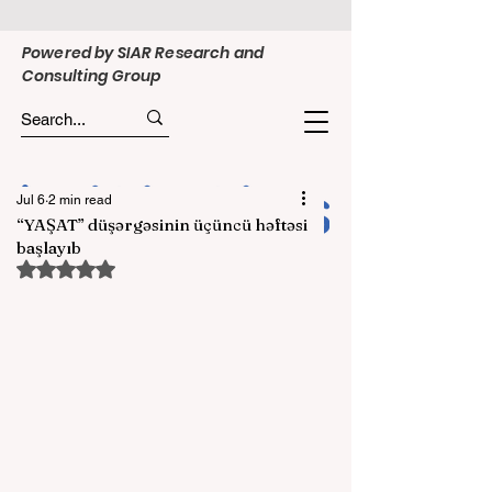
Powered by SIAR Research and
Consulting Group
Jul 6
2 min read
“YAŞAT” düşərgəsinin üçüncü həftəsi
başlayıb
Rated NaN out of 5 stars.