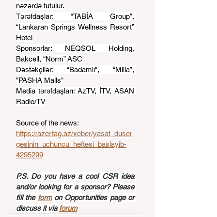
nəzərdə tutulur.
Tərəfdaşlar: “TABİA Group”, 
“Lankaran Springs Wellness Resort” 
Hotel
Sponsorlar: NEQSOL Holding, 
Bakcell, “Norm” ASC
Dəstəkçilər: “Badamlı", “Milla”, 
"PASHA Malls"
Media tərəfdaşları: AzTV, İTV, ASAN 
Radio/TV
Source of the news: 
https://azertag.az/xeber/yasat_duser
gesinin_uchuncu_heftesi_baslayib-
4295299
P.S. Do you have a cool CSR idea 
and/or looking for a sponsor? Please 
fill the 
form
 on Opportunities page or 
discuss it via 
forum