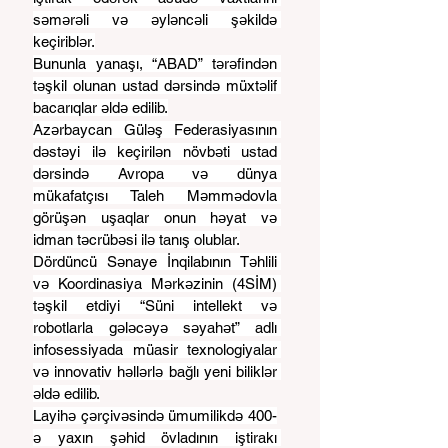
səmərəli və əyləncəli şəkildə 
keçiriblər.
Bununla yanaşı, “ABAD” tərəfindən 
təşkil olunan ustad dərsində müxtəlif 
bacarıqlar əldə edilib.
Azərbaycan Güləş Federasiyasının 
dəstəyi ilə keçirilən növbəti ustad 
dərsində Avropa və dünya 
mükafatçısı Taleh Məmmədovla 
görüşən uşaqlar onun həyat və 
idman təcrübəsi ilə tanış olublar.
Dördüncü Sənaye İnqilabının Təhlili 
və Koordinasiya Mərkəzinin (4SİM) 
təşkil etdiyi “Süni intellekt və 
robotlarla gələcəyə səyahət” adlı 
infosessiyada müasir texnologiyalar 
və innovativ həllərlə bağlı yeni biliklər 
əldə edilib.
Layihə çərçivəsində ümumilikdə 400-
ə yaxın şəhid övladının iştirakı 