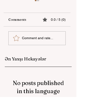
Comments
0.0 / 5 (0)
“Unicapital
"YAŞAT" Fondunu
Comment and rate...
İnvestisiya Şirkəti”
Londondakı yay
ASC Azərbaycanda
məktəbi başa çatıb
Women’s
Empowerment
Ən Yaxşı Hekayələr
Principles (WEPs)-
iimzalayan ilk
investisiya şirkəti
oldu
No posts published
in this language
yet