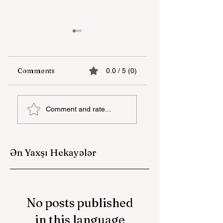
Comments
0.0 / 5 (0)
“Unicapital
"YAŞAT" Fondunu
Comment and rate...
İnvestisiya Şirkəti”
Londondakı yay
ASC Azərbaycanda
məktəbi başa çatıb
Women’s
Empowerment
Ən Yaxşı Hekayələr
Principles (WEPs)-
iimzalayan ilk
investisiya şirkəti
oldu
No posts published
in this language