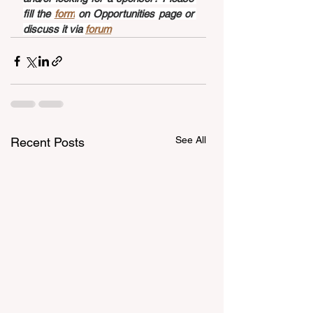
fill the 
form
 on Opportunities page or 
discuss it via 
forum
See All
Recent Posts