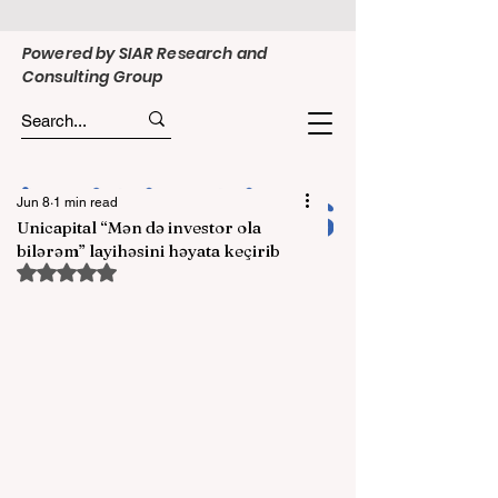
Powered by SIAR Research and
Consulting Group
Jun 8
1 min read
Unicapital “Mən də investor ola
bilərəm” layihəsini həyata keçirib
Rated NaN out of 5 stars.