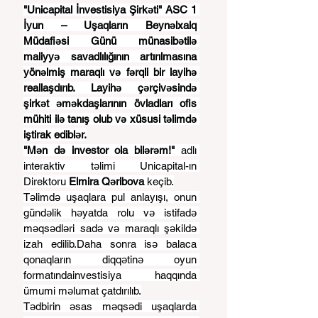
"Unicapital İnvestisiya Şirkəti" ASC 1 
İyun – Uşaqların Beynəlxalq 
Müdafiəsi Günü münasibətilə 
maliyyə savadlılığının artırılmasına 
yönəlmiş maraqlı və fərqli bir layihə 
reallaşdırıb. Layihə çərçivəsində 
şirkət əməkdaşlarının övladları ofis 
mühiti ilə tanış olub və xüsusi təlimdə 
iştirak ediblər.
"Mən də investor ola bilərəm!" 
adlı 
interaktiv təlimi Unicapital-ın 
Direktoru 
Elmira Qəribova 
keçib.
Təlimdə uşaqlara pul anlayışı, onun 
gündəlik həyatda rolu və istifadə 
məqsədləri sadə və maraqlı şəkildə 
izah edilib.Daha sonra isə balaca 
qonaqların diqqətinə oyun 
formatındainvestisiya haqqında 
ümumi məlumat çatdırılıb.
Tədbirin əsas məqsədi uşaqlarda 