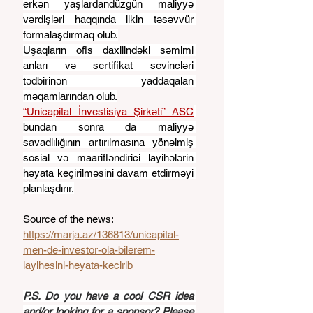
erkən yaşlardandüzgün maliyyə 
vərdişləri haqqında ilkin təsəvvür 
formalaşdırmaq olub.
Uşaqların ofis daxilindəki səmimi 
anları və sertifikat sevincləri 
tədbirinən yaddaqalan 
məqamlarından olub.
“Unicapital İnvestisiya Şirkəti” ASC
bundan sonra da maliyyə 
savadlılığının artırılmasına yönəlmiş 
sosial və maarifləndirici layihələrin 
həyata keçirilməsini davam etdirməyi 
planlaşdırır.
Source of the news: 
https://marja.az/136813/unicapital-
men-de-investor-ola-bilerem-
layihesini-heyata-kecirib
P.S. Do you have a cool CSR idea 
and/or looking for a sponsor? Please 