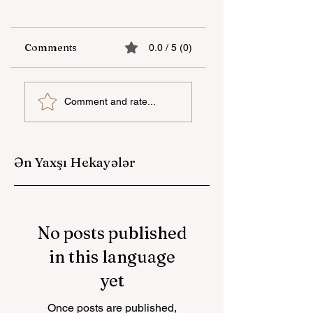
Comments
0.0 / 5 (0)
“Unicapital
"YAŞAT" Fondunu
Comment and rate...
İnvestisiya Şirkəti”
Londondakı yay
ASC Azərbaycanda
məktəbi başa çatıb
Women’s
Empowerment
Ən Yaxşı Hekayələr
Principles (WEPs)-
iimzalayan ilk
investisiya şirkəti
oldu
No posts published
in this language
yet
Once posts are published,