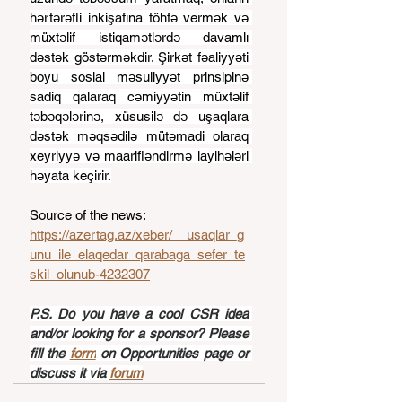
hərtərəfli inkişafına töhfə vermək və 
müxtəlif istiqamətlərdə davamlı 
dəstək göstərməkdir. Şirkət fəaliyyəti 
boyu sosial məsuliyyət prinsipinə 
sadiq qalaraq cəmiyyətin müxtəlif 
təbəqələrinə, xüsusilə də uşaqlara 
dəstək məqsədilə mütəmadi olaraq 
xeyriyyə və maarifləndirmə layihələri 
həyata keçirir.
Source of the news: 
https://azertag.az/xeber/__usaqlar_g
unu_ile_elaqedar_qarabaga_sefer_te
skil_olunub-4232307
P.S. Do you have a cool CSR idea 
and/or looking for a sponsor? Please 
fill the 
form
 on Opportunities page or 
discuss it via 
forum