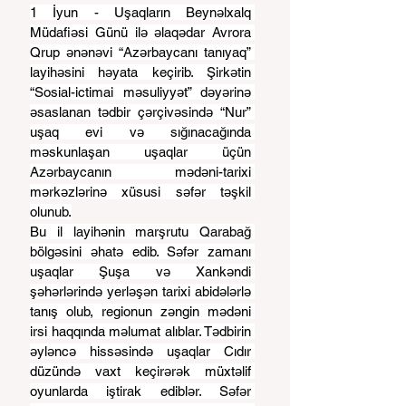
1 İyun - Uşaqların Beynəlxalq 
Müdafiəsi Günü ilə əlaqədar Avrora 
Qrup ənənəvi “Azərbaycanı tanıyaq” 
layihəsini həyata keçirib. Şirkətin 
“Sosial-ictimai məsuliyyət” dəyərinə 
əsaslanan tədbir çərçivəsində “Nur” 
uşaq evi və sığınacağında 
məskunlaşan uşaqlar üçün 
Azərbaycanın mədəni-tarixi 
mərkəzlərinə xüsusi səfər təşkil 
olunub.
Bu il layihənin marşrutu Qarabağ 
bölgəsini əhatə edib. Səfər zamanı 
uşaqlar Şuşa və Xankəndi 
şəhərlərində yerləşən tarixi abidələrlə 
tanış olub, regionun zəngin mədəni 
irsi haqqında məlumat alıblar. Tədbirin 
əyləncə hissəsində uşaqlar Cıdır 
düzündə vaxt keçirərək müxtəlif 
oyunlarda iştirak ediblər. Səfər 