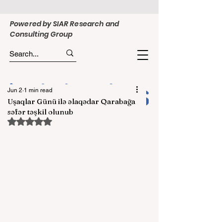
Powered by SIAR Research and
Consulting Group
Jun 2
1 min read
Uşaqlar Günü ilə əlaqədar Qarabağa
səfər təşkil olunub
Rated NaN out of 5 stars.