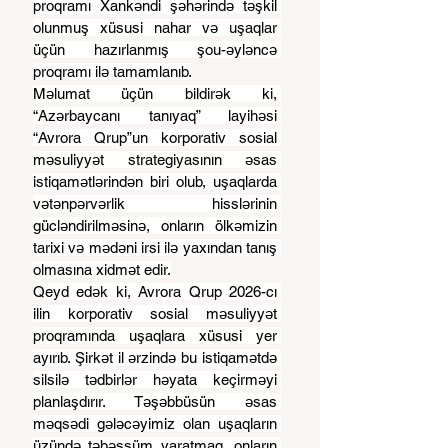
proqramı Xankəndi şəhərində təşkil 
olunmuş xüsusi nahar və uşaqlar 
üçün hazırlanmış şou-əyləncə 
proqramı ilə tamamlanıb.
Məlumat üçün bildirək ki, 
“Azərbaycanı tanıyaq” layihəsi 
“Avrora Qrup”un korporativ sosial 
məsuliyyət strategiyasının əsas 
istiqamətlərindən biri olub, uşaqlarda 
vətənpərvərlik hisslərinin 
gücləndirilməsinə, onların ölkəmizin 
tarixi və mədəni irsi ilə yaxından tanış 
olmasına xidmət edir.
Qeyd edək ki, Avrora Qrup 2026-cı 
ilin korporativ sosial məsuliyyət 
proqramında uşaqlara xüsusi yer 
ayırıb. Şirkət il ərzində bu istiqamətdə 
silsilə tədbirlər həyata keçirməyi 
planlaşdırır. Təşəbbüsün əsas 
məqsədi gələcəyimiz olan uşaqların 
üzündə təbəssüm yaratmaq, onların 