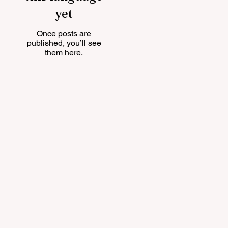
yet
Once posts are
published, you’ll see
them here.