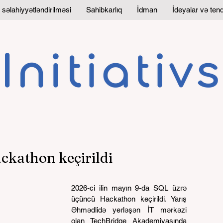
 səlahiyyətləndirilməsi
Sahibkarlıq
İdman
İdeyalar və tend
ckathon keçirildi
2026-ci ilin mayın 9-da SQL üzrə 
üçüncü Hackathon keçirildi. Yarış 
Əhmədlidə yerləşən İT mərkəzi 
olan TechBridge Akademiyasında 