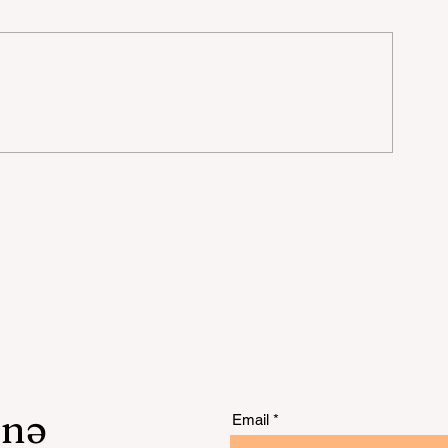
də
in
unə
Email