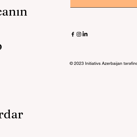
canın
,
ə
© 2023 Initiativs Azerbaijan tərəfi
rdar