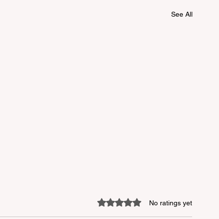
See All
Rated 0 out of 5 stars.
No ratings yet