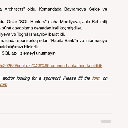
a Architects” oldu. Komandada Bayramova Səidə və 
u. Onlar “SQL Hunters” (İlahə Mərdiyeva, Jalə Rəhimli) 
n sürət cavablama cəhətdən irəli keçmişdilər.
va və Togrul İsmayılov ibarət idi.
rilməsində sponsorluq edən “Rabitə Bank”a və informasiya 
darlığımızı bildiririk.
! SQL.az-ı izləməyi unutmayın.
tech/2026/05/sql-uzr%C9%99-ucuncu-hackathon-kecirildi/
nd/or looking for a sponsor? Please fill the 
form
 on 
orum