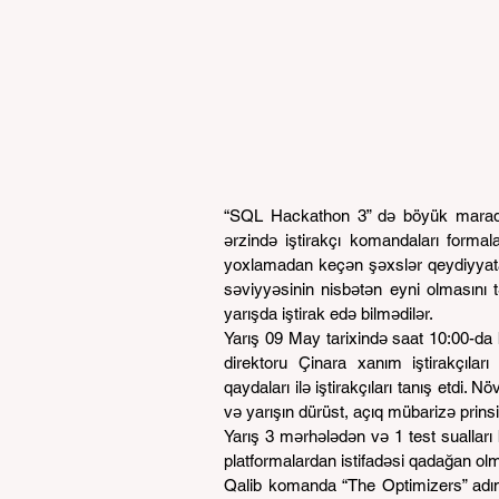
“SQL Hackathon 3” də böyük maraq 
ərzində iştirakçı komandaları formala
yoxlamadan keçən şəxslər qeydiyyata 
səviyyəsinin nisbətən eyni olmasını t
yarışda iştirak edə bilmədilər.
Yarış 09 May tarixində saat 10:00-da b
direktoru Çinara xanım iştirakçıl
qaydaları ilə iştirakçıları tanış etdi
və yarışın dürüst, açıq mübarizə prins
Yarış 3 mərhələdən və 1 test sualları b
platformalardan istifadəsi qadağan ol
Qalib komanda “The Optimizers” adı