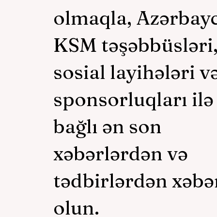
olmaqla, Azərbay
KSM təşəbbüsləri
sosial layihələri v
sponsorluqları ilə
bağlı ən son
xəbərlərdən və
tədbirlərdən xəbə
olun.