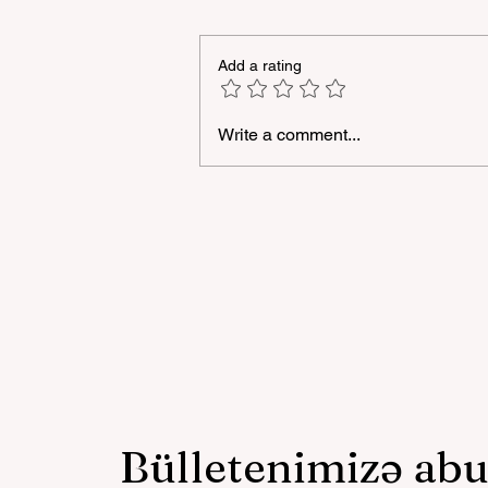
Add a rating
Write a comment...
“Milli Proqram” çərçivəsin
Azərbaycan dilində təlimlər
sayı 3 250-yə çatdırılıb
Bülletenimizə ab