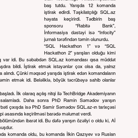
baş tutdu. Yarışda 12 komanda 
iştirak edirdi. Təşkilatçılığı 
SQL.az
həyata keçirirdi. Tədbirin baş 
sponsoru “Rabitə Bank”, 
İnformasiya dəstəyi isə “Infocity” 
jurnalı tərəfindən təmin olunurdu.
“SQL Hackathon 1” və “SQL 
Hackathon 2” yarışları olduğu kimi 
var idi. Bu səbəbdən 
SQL.az
 komandası qısa müddət 
şdıra bildi. İştirak etmək istəyənlər çox olsa da, yalnız 
alındı. Çünki məqsəd yarışda iştirak edən komandaların 
əmin etmək idi. Beləliklə, böyük təcrübəyə sahib olanlar 
aşladı. İlk olaraq açılış nitqi ilə TechBridge Akademiyanın 
arı salamladı. Daha sonra PhD Ramin Səmədov yarışın 
. Növbəti çıxışda isə PhD Samir Səmədov SQL.az-ın tarixçəsi 
ipi əsasında keçirilməsi barədə məlumat verdi.
ölümündən ibarət idi. Bu dəfə yarışın özəliyi o oldu ki, Aİ 
muşdur.
nda komanda oldu, bu komanda İlkin Qazıyev və Ruslan 