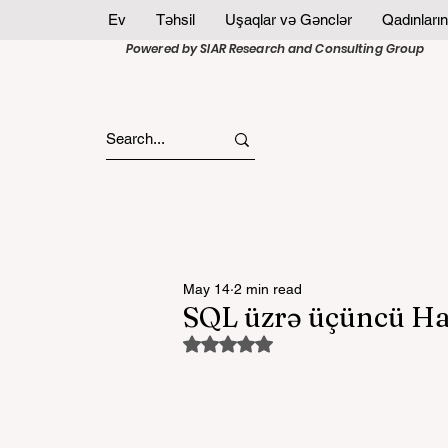
Ev
Təhsil
Uşaqlar və Gənclər
Qadınların
Powered by SIAR Research and Consulting Group
May 14
2 min read
SQL üzrə üçüncü Ha
Rated NaN out of 5 stars.