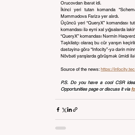
Orucovdan ibarət idi.
İkinci yeri tutan komanda “Schem
Məmmədova Farizə yer alırdı.
Üçüncü yeri “QueryX” komandası tutd
komandası ilə eyni xal yığsalarda laki
“QueryX” komandası Nərmin Haqverdiye
Təşkilatçı olaraq bu cür yarışın keçi
dəstəyinə görə “Infocity”-yə dərin minnət
Növbəti yarışlarda görüşmək ümidi ilə
Source of the news: 
https://infocity.
P.S. Do you have a cool CSR idea a
Opportunities page or discuss it via 
f