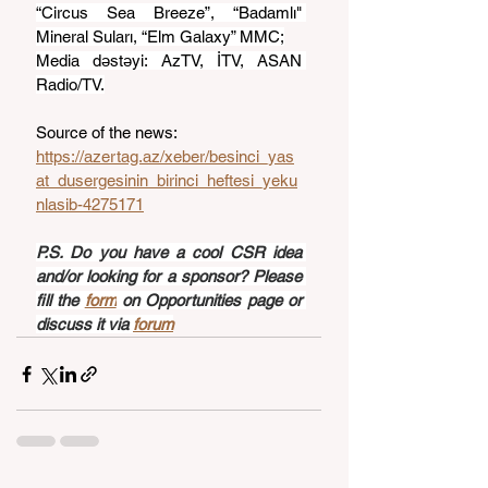
“Circus Sea Breeze”, “Badamlı" 
Mineral Suları, “Elm Galaxy” MMC;
Media dəstəyi: AzTV, İTV, ASAN 
Radio/TV.
Source of the news: 
https://azertag.az/xeber/besinci_yas
at_dusergesinin_birinci_heftesi_yeku
nlasib-4275171
P.S. Do you have a cool CSR idea 
and/or looking for a sponsor? Please 
fill the 
form
 on Opportunities page or 
discuss it via 
forum