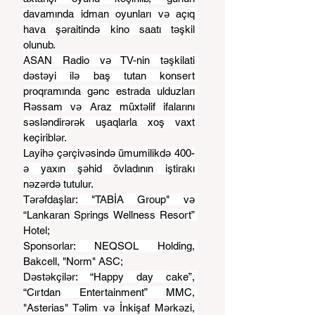
davamında idman oyunları və açıq 
hava şəraitində kino saatı təşkil 
olunub.
ASAN Radio və TV-nin təşkilati 
dəstəyi ilə baş tutan konsert 
proqramında gənc estrada ulduzları 
Rəssam və Araz müxtəlif ifalarını 
səsləndirərək uşaqlarla xoş vaxt 
keçiriblər.
Layihə çərçivəsində ümumilikdə 400-
ə yaxın şəhid övladının iştirakı 
nəzərdə tutulur.
Tərəfdaşlar: "TABİA Group" və 
“Lankaran Springs Wellness Resort” 
Hotel;
Sponsorlar: NEQSOL Holding, 
Bakcell, "Norm" ASC;
Dəstəkçilər: “Happy day cake”, 
“Cırtdan Entertainment” MMC, 
"Asterias" Təlim və İnkişaf Mərkəzi, 