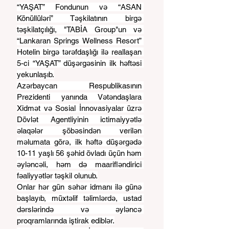
“YAŞAT” Fondunun və “ASAN 
Könüllüləri” Təşkilatının birgə 
təşkilatçılığı, "TABİA Group"un və 
“Lankaran Springs Wellness Resort” 
Hotelin birgə tərəfdaşlığı ilə reallaşan 
5-ci “YAŞAT” düşərgəsinin ilk həftəsi 
yekunlaşıb.
Azərbaycan Respublikasının 
Prezidenti yanında Vətəndaşlara 
Xidmət və Sosial İnnovasiyalar üzrə 
Dövlət Agentliyinin ictimaiyyətlə 
əlaqələr şöbəsindən verilən 
məlumata görə, ilk həftə düşərgədə 
10-11 yaşlı 56 şəhid övladı üçün həm 
əyləncəli, həm də maarifləndirici 
fəaliyyətlər təşkil olunub.
Onlar hər gün səhər idmanı ilə günə 
başlayıb, müxtəlif təlimlərdə, ustad 
dərslərində və əyləncə 
proqramlarında iştirak ediblər.