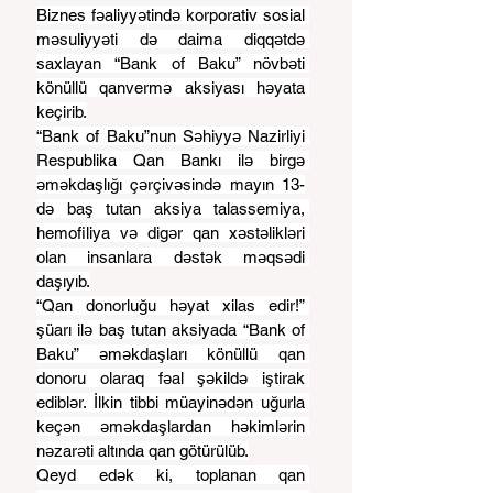
Biznes fəaliyyətində korporativ sosial 
məsuliyyəti də daima diqqətdə 
saxlayan “Bank of Baku” növbəti 
könüllü qanvermə aksiyası həyata 
keçirib.
“Bank of Baku”nun Səhiyyə Nazirliyi 
Respublika Qan Bankı ilə birgə 
əməkdaşlığı çərçivəsində mayın 13-
də baş tutan aksiya talassemiya, 
hemofiliya və digər qan xəstəlikləri 
olan insanlara dəstək məqsədi 
daşıyıb.
“Qan donorluğu həyat xilas edir!” 
şüarı ilə baş tutan aksiyada “Bank of 
Baku” əməkdaşları könüllü qan 
donoru olaraq fəal şəkildə iştirak 
ediblər. İlkin tibbi müayinədən uğurla 
keçən əməkdaşlardan həkimlərin 
nəzarəti altında qan götürülüb.
Qeyd edək ki, toplanan qan 