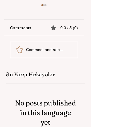
Comments
0.0 / 5 (0)
“Milli Proqram”
Beşinci “YAŞAT”
Comment and rate...
çərçivəsində
düşərgəsi başa
Azərbaycan dilində
çatıb
təlimlərin sayı 3
250-yə çatdırılıb
Ən Yaxşı Hekayələr
No posts published
in this language
yet