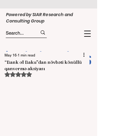
Powered by SIAR Research and
Consulting Group
May 16
1 min read
“Bank of Baku”dan növbəti könüllü
qanvermə aksiyası
Rated NaN out of 5 stars.