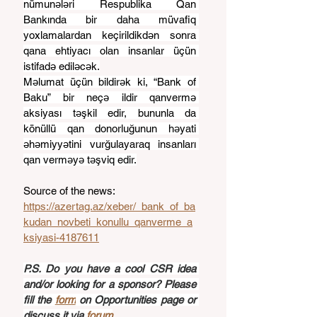
nümunələri Respublika Qan 
Bankında bir daha müvafiq 
yoxlamalardan keçirildikdən sonra 
qana ehtiyacı olan insanlar üçün 
istifadə ediləcək.
Məlumat üçün bildirək ki, “Bank of 
Baku” bir neçə ildir qanvermə 
aksiyası təşkil edir, bununla da 
könüllü qan donorluğunun həyati 
əhəmiyyətini vurğulayaraq insanları 
qan verməyə təşviq edir.
Source of the news: 
https://azertag.az/xeber/_bank_of_ba
kudan_novbeti_konullu_qanverme_a
ksiyasi-4187611
P.S. Do you have a cool CSR idea 
and/or looking for a sponsor? Please 
fill the 
form
 on Opportunities page or 
discuss it via 
forum