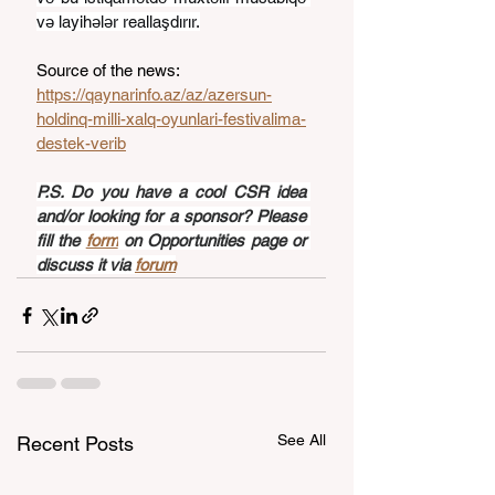
və layihələr reallaşdırır.
Source of the news: 
https://qaynarinfo.az/az/azersun-
holdinq-milli-xalq-oyunlari-festivalima-
destek-verib
P.S. Do you have a cool CSR idea 
and/or looking for a sponsor? Please 
fill the 
form
 on Opportunities page or 
discuss it via 
forum
See All
Recent Posts