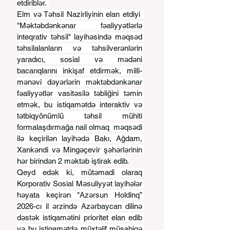
etdiriblər. 
Elm və Təhsil Nazirliyinin elan etdiyi  
"Məktəbdənkənar fəaliyyətlərlə 
inteqrativ təhsil" layihəsində məqsəd 
təhsilalanların və təhsilverənlərin 
yaradıcı, sosial və mədəni 
bacarıqlarını inkişaf etdirmək, milli-
mənəvi dəyərlərin məktəbdənkənar 
fəaliyyətlər vasitəsilə təbliğini təmin 
etmək, bu istiqamətdə interaktiv və 
tətbiqyönümlü təhsil mühiti 
formalaşdırmağa nail olmaq  məqsədi 
ilə keçirilən layihədə Bakı, Ağdam, 
Xankəndi və Mingəçevir şəhərlərinin 
hər birindən 2 məktəb iştirak edib.
Qeyd edək ki, mütəmadi olaraq 
Korporativ Sosial Məsuliyyət layihələr 
həyata keçirən "Azərsun Holdinq” 
2026-cı il ərzində Azərbaycan dilinə 
dəstək istiqamətini prioritet elan edib 
və bu istiqamətdə müxtəlif müsabiqə 