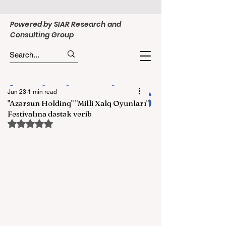
Powered by SIAR Research and
Consulting Group
Jun 23
1 min read
"Azərsun Holdinq" "Milli Xalq Oyunları"
Festivalına dəstək verib
Rated NaN out of 5 stars.