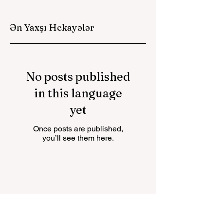
Women’s
Empowerment
Ən Yaxşı Hekayələr
Principles (WEPs)-
iimzalayan ilk
investisiya şirkəti
oldu
No posts published
in this language
yet
Once posts are published,
you’ll see them here.