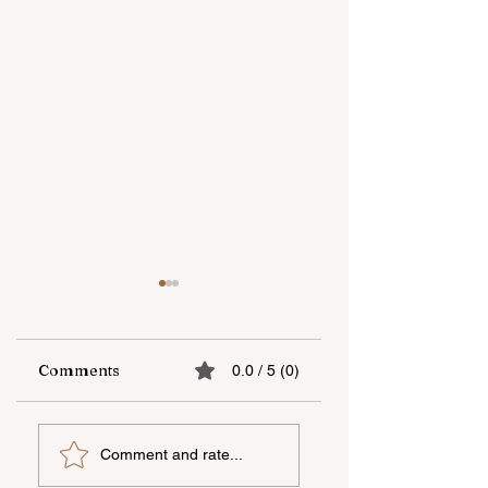
Comments
0.0 / 5 (0)
“Unicapital
"YAŞAT" Fondunu
Comment and rate...
İnvestisiya Şirkəti”
Londondakı yay
ASC Azərbaycanda
məktəbi başa çatıb