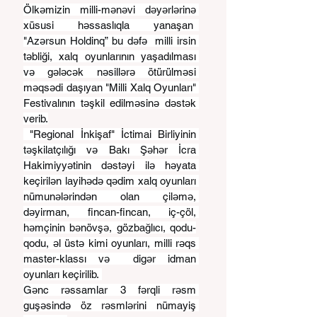
Ölkəmizin milli-mənəvi dəyərlərinə 
xüsusi həssaslıqla yanaşan  
"Azərsun Holdinq” bu dəfə  milli irsin 
təbliği, xalq oyunlarının yaşadılması 
və gələcək nəsillərə ötürülməsi 
məqsədi daşıyan "Milli Xalq Oyunları" 
Festivalının təşkil edilməsinə dəstək 
verib.
 "Regional İnkişaf" İctimai Birliyinin 
təşkilatçılığı və Bakı Şəhər İcra 
Hakimiyyətinin dəstəyi ilə həyata 
keçirilən layihədə qədim xalq oyunları 
nümunələrindən olan çiləmə, 
dəyirman, fincan-fincan, iç-çöl, 
həmçinin bənövşə, gözbağlıcı, qodu-
qodu, əl üstə kimi oyunları, milli rəqs 
master-klassı və  digər idman 
oyunları keçirilib. 
Gənc rəssamlar 3 fərqli rəsm 
guşəsində öz rəsmlərini nümayiş 