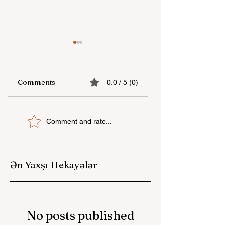
Comments
0.0 / 5 (0)
"OBA" marketlər
“Milli Proqram”
Comment and rate...
şəbəkəsi Milli Kino
çərçivəsində
Gününü "Tağıyev:
Azərbaycan dilind
Məktəb" filminin
təlimlərin sayı 3
nümayişi ilə qeyd
250-yə çatdırılıb
Ən Yaxşı Hekayələr
edib
No posts published