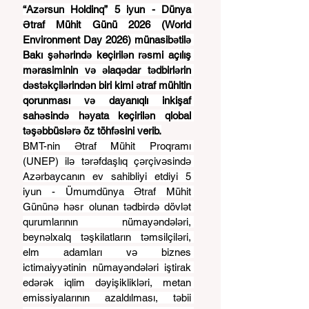
“Azərsun Holdinq” 5 iyun - Dünya 
Ətraf Mühit Günü 2026 (World 
Environment Day 2026) münasibətilə 
Bakı şəhərində keçirilən rəsmi açılış 
mərasiminin və əlaqədar tədbirlərin 
dəstəkçilərindən biri kimi ətraf mühitin 
qorunması və dayanıqlı inkişaf 
sahəsində həyata keçirilən qlobal 
təşəbbüslərə öz töhfəsini verib.
BMT-nin Ətraf Mühit Proqramı 
(UNEP) ilə tərəfdaşlıq çərçivəsində 
Azərbaycanın ev sahibliyi etdiyi 5 
iyun - Ümumdünya Ətraf Mühit 
Gününə həsr olunan tədbirdə dövlət 
qurumlarının nümayəndələri, 
beynəlxalq təşkilatların təmsilçiləri, 
elm adamları və biznes 
ictimaiyyətinin nümayəndələri iştirak 
edərək iqlim dəyişiklikləri, metan 
emissiyalarının azaldılması, təbii 