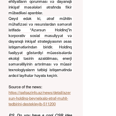
ehtiyatların qorunması və dayanıqlı 
inkişaf məsələləri ətrafında fikir 
mübadiləsi aparıblar.
Qeyd edək ki, ətraf mühitin 
mühafizəsi və resurslardan səmərəli 
istifadə “Azərsun Holdinq”in 
korporativ sosial məsuliyyət və 
dayanıqlı inkişaf strategiyasının əsas 
istiqamətlərindən biridir. Holdinq 
fəaliyyət göstərdiyi müəssisələrdə 
ekoloji təsirin azaldılması, enerji 
səmərəliliyinin artırılması və müasir 
texnologiyaların tətbiqi istiqamətində 
ardıcıl layihələr həyata keçirir.
Source of the news: 
https://qafqazinfo.az/news/detail/azer
sun-holdinq-beynelxalq-etraf-muhit-
tedbirini-destekleyib-511200
P.S. Do you have a cool CSR idea 