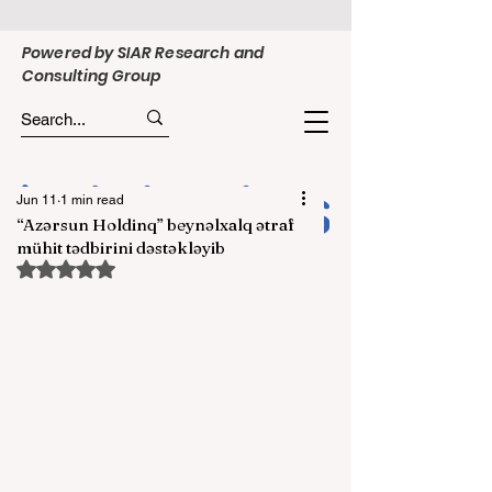
Powered by SIAR Research and
Consulting Group
Jun 11
1 min read
“Azərsun Holdinq” beynəlxalq ətraf
mühit tədbirini dəstəkləyib
Rated NaN out of 5 stars.