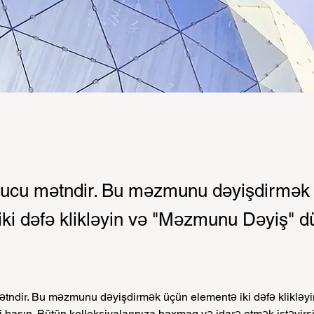
utucu mətndir. Bu məzmunu dəyişdirmək
iki dəfə klikləyin və "Məzmunu Dəyiş" 
mətndir. Bu məzmunu dəyişdirmək üçün elementə iki dəfə kliklə
basın. Bütün kolleksiyalarınıza baxmaq və idarə etmək istəyirs