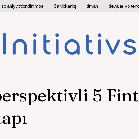
 səlahiyyətləndirilməsi
Sahibkarlıq
İdman
İdeyalar və tend
erspektivli 5 Fin
tapı