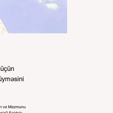
 üçün
düyməsini
yin və Məzmunu 
iniz? Soldakı 