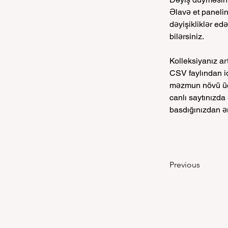
Əlavə et panel
dəyişikliklər ed
bilərsiniz.
Kolleksiyanız a
CSV faylından id
məzmun növü üçün
canlı saytınızd
basdığınızdan ə
Previous