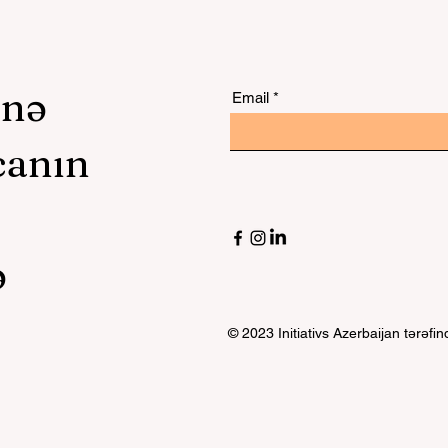
unə
Email
canın
,
ə
© 2023 Initiativs Azerbaijan tərəfi