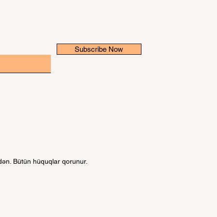
Subscribe Now
ndən. Bütün hüquqlar qorunur.