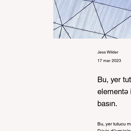
Jess Wilder
17 mar 2023
Bu, yer t
elementə 
basın.
Bu, yer tutucu 
Dəyiş düyməsini 