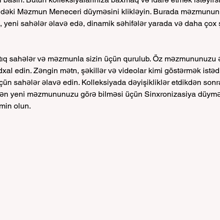
indəki Məzmun Meneceri düyməsini klikləyin. Burada məzmunun
ə, yeni sahələr əlavə edə, dinamik səhifələr yarada və daha çox
rtıq sahələr və məzmunla sizin üçün qurulub. Öz məzmununuzu ə
xal edin. Zəngin mətn, şəkillər və videolar kimi göstərmək istədi
 sahələr əlavə edin. Kolleksiyada dəyişikliklər etdikdən sonra 
a ən yeni məzmununuzu görə bilməsi üçün Sinxronizasiya düymə
min olun.