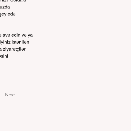
uzda 
 şey edə 
lavə edin və ya 
yiniz istənilən 
ziyarətçilər 
sini 
Next