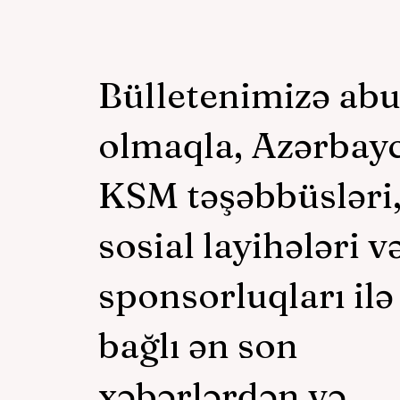
Bülletenimizə ab
olmaqla, Azərbay
KSM təşəbbüsləri
sosial layihələri v
sponsorluqları ilə
bağlı ən son
xəbərlərdən və