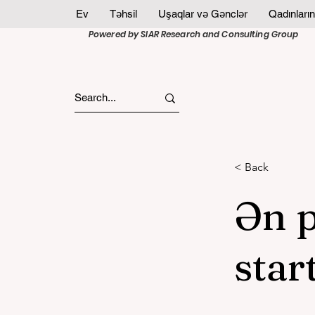
Ev
Təhsil
Uşaqlar və Gənclər
Qadınların
Powered by SIAR Research and Consulting Group
< Back
Ən p
star