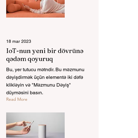
18 mar 2023
IoT-nun yeni bir dövrünə
qədəm qoyuruq
Bu, yer tutucu mətndir. Bu məzmunu
dəyişdirmək üçün elementə iki dəfə
klikləyin və "Məzmunu Dəyiş"
düyməsini basın.
Read More