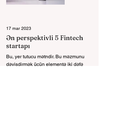
17 mar 2023
Ən perspektivli 5 Fintech
startapı
Bu, yer tutucu mətndir. Bu məzmunu
dəyişdirmək üçün elementə iki dəfə
klikləyin və "Məzmunu Dəyiş"
düyməsini basın.
Read More