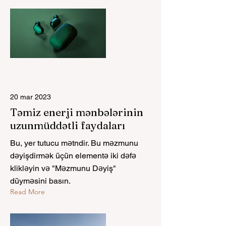
20 mar 2023
Təmiz enerji mənbələrinin
uzunmüddətli faydaları
Bu, yer tutucu mətndir. Bu məzmunu
dəyişdirmək üçün elementə iki dəfə
klikləyin və "Məzmunu Dəyiş"
düyməsini basın.
Read More