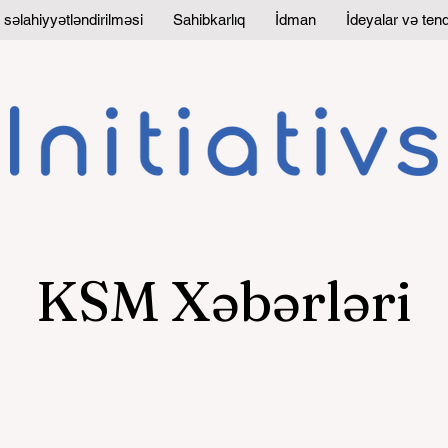
 səlahiyyətləndirilməsi
Sahibkarlıq
İdman
İdeyalar və tend
KSM Xəbərləri