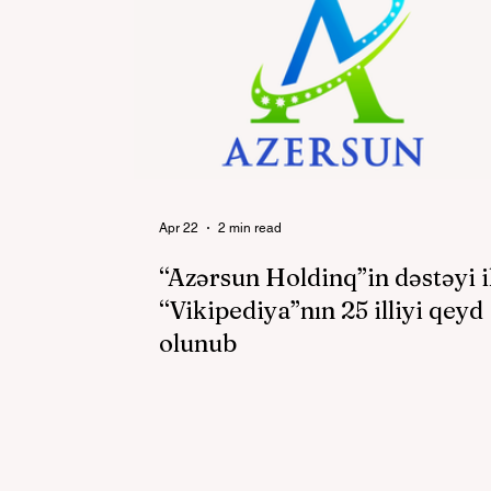
Apr 22
2 min read
“Azərsun Holdinq”in dəstəyi i
“Vikipediya”nın 25 illiyi qeyd
olunub