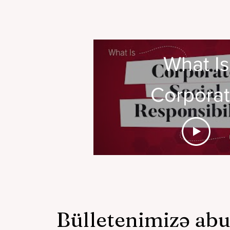
What Is
Corpora
Social
Responsib
(CSR)? |
Business
Bülletenimizə ab