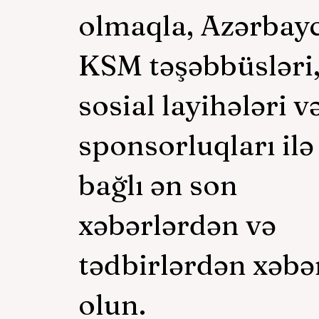
olmaqla, Azərbay
Explain
KSM təşəbbüsləri
sosial layihələri v
sponsorluqları ilə
bağlı ən son
xəbərlərdən və
tədbirlərdən xəbə
olun.