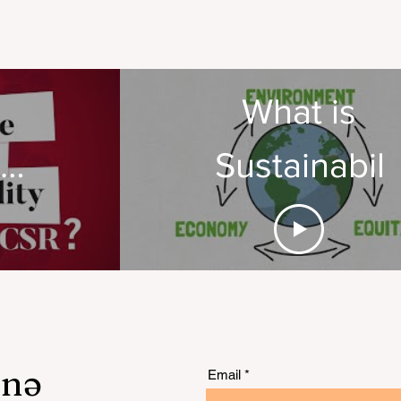
What is
te
Sustainabili
ility
:
unə
Email