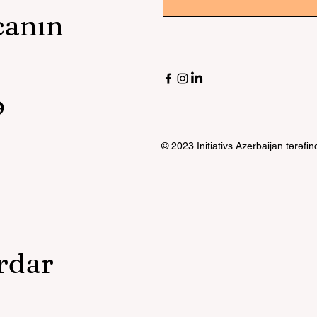
canın
ed
,
ə
© 2023 Initiativs Azerbaijan tərəfi
rdar